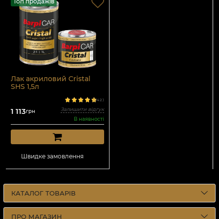
Топ продажів
Лак акриловий Cristal
SHS 1,5л
(
142
)
Залишити відгук
1 113
грн
В наявності
Швидке замовлення
КАТАЛОГ ТОВАРІВ
ПРО МАГАЗИН